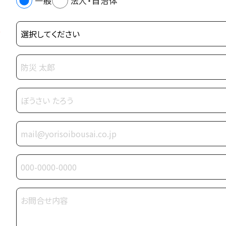
一般
法人・自治体
*